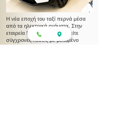
Η νέα εποχή του ταξί περνά μέσα
από τα ηλεκτρικά οχήματα. Στην
εταιρεία
Κορωνάκος
θα βρείτε
σύγχρονες λύσεις με μειωμένο
κόστος χρήσης και αυξημένη
οικονομία για τον επαγγελματία.
Καλέστε τώρα
36 Χρόνια Εμπειρίας
στον Χώρο του Ταξί
Η
εταιρεία
Κορωνάκος
δραστηριοποιείται από το 1990
στον κλάδο των Επιβατικών
Δημοσίας Χρήσεως Ταξί,